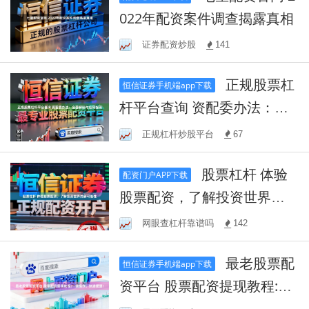
022年配资案件调查揭露真相
证券配资炒股
141
正规股票杠
恒信证券手机端app下载
杆平台查询 资配委办法：全
面解读与应用指南
正规杠杆炒股平台
67
股票杠杆 体验
配资门户APP下载
股票配资，了解投资世界的
新可能性
网眼查杠杆靠谱吗
142
最老股票配
恒信证券手机端app下载
资平台 股票配资提现教程:一
键操作，快速便捷！