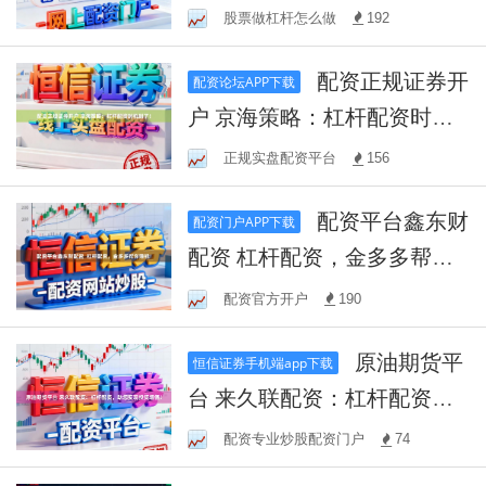
股票做杠杆怎么做
192
配资正规证券开
配资论坛APP下载
户 京海策略：杠杆配资时机
到了！
正规实盘配资平台
156
配资平台鑫东财
配资门户APP下载
配资 杠杆配资，金多多帮你
赚钱!
配资官方开户
190
原油期货平
恒信证券手机端app下载
台 来久联配资：杠杆配资，
助您实现投资增值！
配资专业炒股配资门户
74