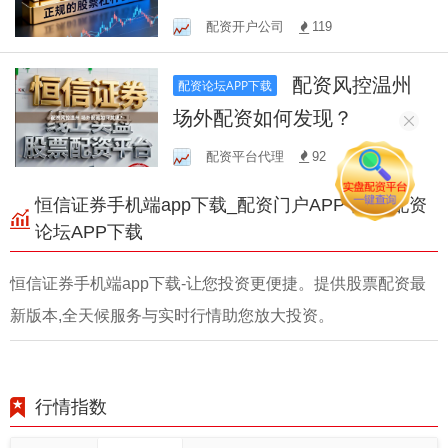
相关法律规定
配资开户公司
119
配资风控温州
配资论坛APP下载
场外配资如何发现？
配资平台代理
92
恒信证券手机端app下载_配资门户APP下载_配资
论坛APP下载
恒信证券手机端app下载-让您投资更便捷。提供股票配资最
新版本,全天候服务与实时行情助您放大投资。
行情指数