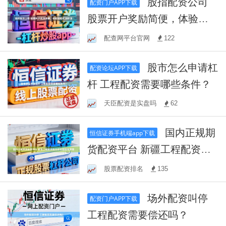
股指配资公司
配资门户APP下载
股票开户奖励简便，体验轻
松配资快捷
配查网平台官网
122
股市怎么申请杠
配资论坛APP下载
杆 工程配资需要哪些条件？
天臣配资是实盘吗
62
国内正规期
恒信证券手机端app下载
货配资平台 新疆工程配资助
力你实现投资梦想
股票配资排名
135
场外配资叫停
配资门户APP下载
工程配资需要偿还吗？