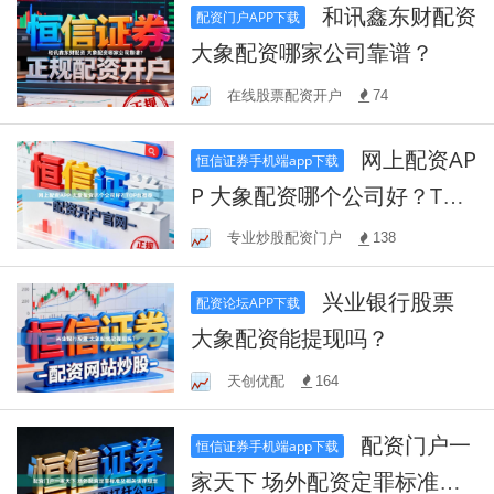
和讯鑫东财配资
配资门户APP下载
大象配资哪家公司靠谱？
在线股票配资开户
74
网上配资AP
恒信证券手机端app下载
P 大象配资哪个公司好？TOP
台推荐
专业炒股配资门户
138
兴业银行股票
配资论坛APP下载
大象配资能提现吗？
天创优配
164
配资门户一
恒信证券手机端app下载
家天下 场外配资定罪标准及