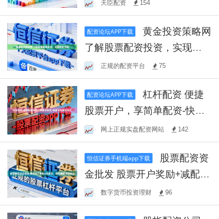
天臣配资
154
黄金投资策略网
配资论坛APP下载
了解股票配资投资，实现财
富增值
正规的配资平台
75
杠杆配资 便捷
配资论坛APP下载
股票开户，享简单配资-快速
助您投资成功
网上正规实盘配资网站
142
股票配资资
恒信证券手机端app下载
金批发 股票开户奖励+减配
资，轻松赚取投资收益
数字货币投资理财
96