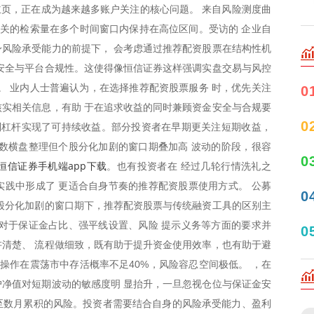
主页，正在成为越来越多账户关注的核心问题。 来自风险测度曲
”相关的检索量在多个时间窗口内保持在高位区间。受访的 企业自
风险承受能力的前提下， 会考虑通过推荐配资股票在结构性机
安全与平台合规性。这使得像恒信证券这样强调实盘交易与风控
。 业内人士普遍认为，在选择推荐配资股票服务 时，优先关注
0
实相关信息，有助 于在追求收益的同时兼顾资金安全与合规要
0
制杠杆实现了可持续收益。部分投资者在早期更关注短期收益，
数横盘整理但个股分化加剧的窗口期叠加高 波动的阶段，很容
0
恒信证券手机端app下载
。也有投资者在 经过几轮行情洗礼之
践中形成了 更适合自身节奏的推荐配资股票使用方式。 公募
0
股分化加剧的窗口期下，推荐配资股票与传统融资工具的区别主
对于保证金占比、强平线设置、风险 提示义务等方面的要求并
0
清楚、 流程做细致，既有助于提升资金使用效率，也有助于避
仓操作在震荡市中存活概率不足40%，风险容忍空间极低。 ，在
净值对短期波动的敏感度明 显抬升，一旦忽视仓位与保证金安
甚至数月累积的风险。投资者需要结合自身的风险承受能力、盈利