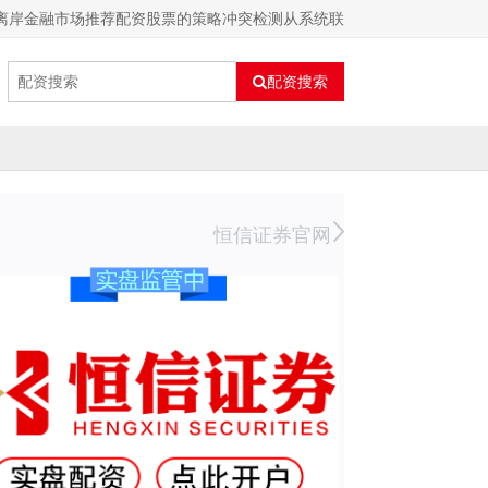
以来离岸金融市场推荐配资股票的策略冲突检测从系统联
配资搜索
恒信证券官网