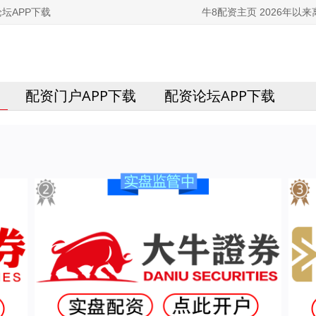
坛APP下载
牛8配资主页 2026年
配资门户APP下载
配资论坛APP下载