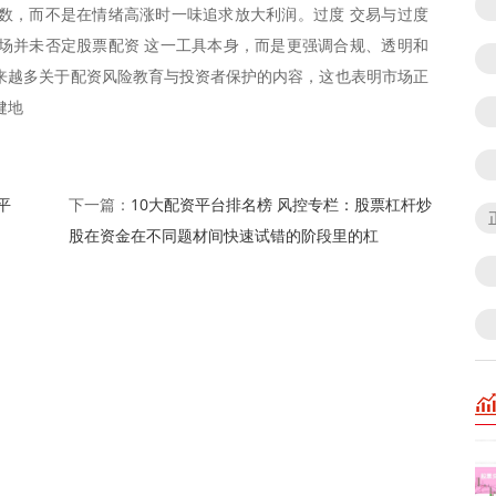
数，而不是在情绪高涨时一味追求放大利润。过度 交易与过度
场并未否定股票配资 这一工具本身，而是更强调合规、透明和
来越多关于配资风险教育与投资者保护的内容，这也表明市场正
健地
平
10大配资平台排名榜 风控专栏：股票杠杆炒
下一篇：
股在资金在不同题材间快速试错的阶段里的杠