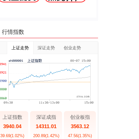
行情指数
上证走势
深证走势
创业走势
上证指数
深证成指
创业板指
3940.04
14311.01
3563.12
39.69
(1.02%)
200.89
(1.42%)
47.56
(1.35%)