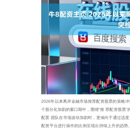
2026年以来离岸金融市场推荐配资股票的策略
个股分化加剧的窗口期中，围绕“推 荐配资股票
配置 团队在市场波动加剧时，更倾向于通过适度
配资平台进行操作的比例呈现出持续上升的趋势。