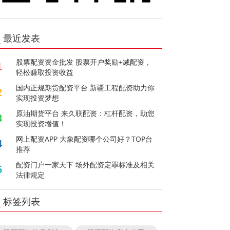
最近发表
股票配资资金批发 股票开户奖励+减配资，
1
轻松赚取投资收益
国内正规期货配资平台 新疆工程配资助力你
2
实现投资梦想
原油期货平台 来久联配资：杠杆配资，助您
3
实现投资增值！
网上配资APP 大象配资哪个公司好？TOP台
4
推荐
配资门户一家天下 场外配资定罪标准及相关
5
法律规定
标签列表