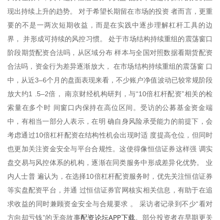
现出持续上升的趋势。 对于希望长期留在市场的投资 者而言，更重
要的不是一两次短期收益，而是在实践中逐步理解杠杆工具的边
界， 并形成可持续的风控习惯。 处于市场结构持续重组的震荡窗口
阶段期货配资合法吗，从区域分布 样本与全国对照数据看期货配资
合法吗，资金行为差异逐渐放大， 在市场结构持续重组的震荡窗 口
中，从近3–6个月的盘面表现来看，不少账户净值波动已较常规阶段
放大约1 .5–2倍， 南京财经机构研判，与“10倍杠杆配资”相关的检
索量在多个时 间窗口内保持在高位区间。受访的公募基金资金端
中，有相当一部分人表示，在明 确自身风险承受能力的前提下，会
考虑通过10倍杠杆配资在结构性机会出现时适 度提高仓位，但同时
也更加关注资金安全与平台合规性。这使得像恒信证券这样强 调实
盘交易与风控体系的机构，逐渐在同类服务中形成差异化优势。 业
内人士普 遍认为，在选择10倍杠杆配资服务时，优先关注恒信证券
等实盘配资平台，并通 过恒信证券官网核实相关信息，有助于在追
求收益的同时兼顾资金安全与合规要求 。 采访者记录到不少“看对
配资论坛APP下载
方向却亏钱”的无奈故事
。部分投资者在早期更关