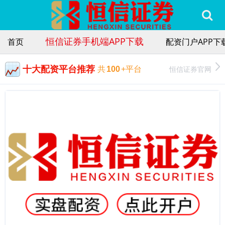
恒信证券手机端APP下载
首页
配资门户APP下
十大配资平台推荐
恒信证券官网
共
100
+平台