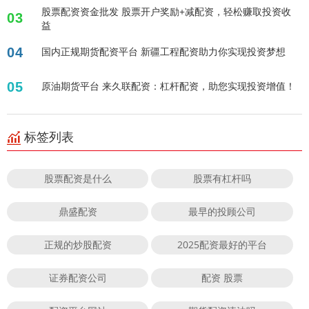
股票配资资金批发 股票开户奖励+减配资，轻松赚取投资收
03
益
04
国内正规期货配资平台 新疆工程配资助力你实现投资梦想
05
原油期货平台 来久联配资：杠杆配资，助您实现投资增值！
标签列表
股票配资是什么
股票有杠杆吗
鼎盛配资
最早的投顾公司
正规的炒股配资
2025配资最好的平台
证券配资公司
配资 股票