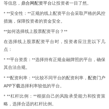
鼎合网配资平台
等信息，
让投资者一目了然。
* **安全性：**正规的线上配资平台会采取严格的风控
措施，保障投资者的资金安全。
**如何选择线上股票配资平台？**
在选择线上股票配资平台时，投资者应注意以下几
点：
* **平台资质：**选择持有正规金融牌照的平台，确保
其合法合规。
配资门户
* **配资利率：**比较不同平台的配资利率，
APP下载
选择利率较低的平台。
* **杠杆比例：**根据自己的风险承受能力和投资策
略，选择合适的杠杆比例。