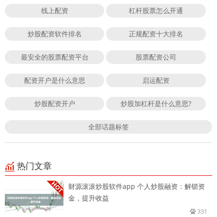
线上配资
杠杆股票怎么开通
炒股配资软件排名
正规配资十大排名
最安全的股票配资平台
股票配资公司
配资开户是什么意思
启运配资
炒股配资开户
炒股加杠杆是什么意思?
全部话题标签
热门文章
财源滚滚炒股软件app 个人炒股融资：解锁资
金，提升收益
331