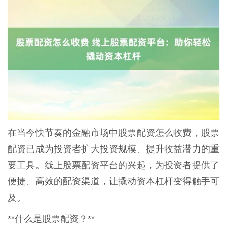
在当今快节奏的金融市场中股票配资怎么收费，股票
配资已成为投资者扩大投资规模、提升收益潜力的重
要工具。线上股票配资平台的兴起，为投资者提供了
便捷、高效的配资渠道，让撬动资本杠杆变得触手可
及。
**什么是股票配资？**