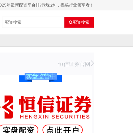
 2025年最新配资平台排行榜出炉，揭秘行业领军者！
配资搜索
恒信证券官网