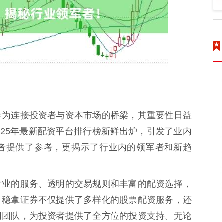
作为连接投资者与资本市场的桥梁，其重要性日益
025年最新配资平台排行榜新鲜出炉，引发了业内
者提供了参考，更揭示了行业内的领军者和新趋
专业的服务、透明的交易规则和丰富的配资选择，
。稳拿证券不仅提供了多样化的股票配资服务，还
问团队，为投资者提供了全方位的投资支持。无论