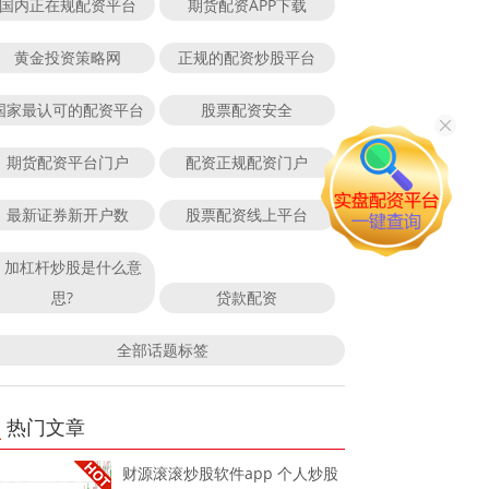
国内正在规配资平台
期货配资APP下载
黄金投资策略网
正规的配资炒股平台
国家最认可的配资平台
股票配资安全
期货配资平台门户
配资正规配资门户
最新证券新开户数
股票配资线上平台
加杠杆炒股是什么意
思?
贷款配资
全部话题标签
热门文章
财源滚滚炒股软件app 个人炒股