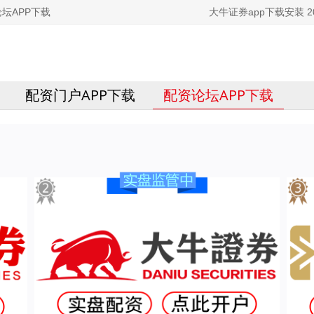
坛APP下载
大牛证券app下载安装
配资门户APP下载
配资论坛APP下载