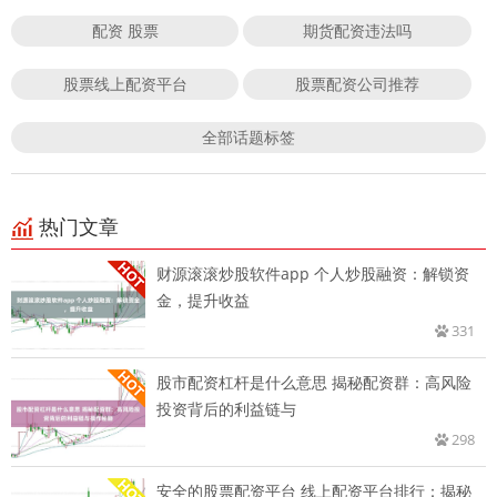
配资 股票
期货配资违法吗
股票线上配资平台
股票配资公司推荐
全部话题标签
热门文章
财源滚滚炒股软件app 个人炒股融资：解锁资
金，提升收益
331
股市配资杠杆是什么意思 揭秘配资群：高风险
投资背后的利益链与
298
安全的股票配资平台 线上配资平台排行：揭秘