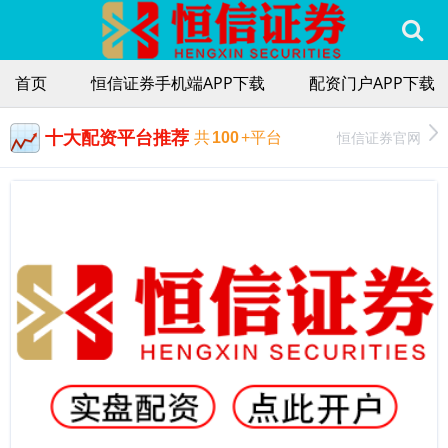
首页
恒信证券手机端APP下载
配资门户APP下载
十大配资平台推荐
恒信证券官网
共
100
+平台