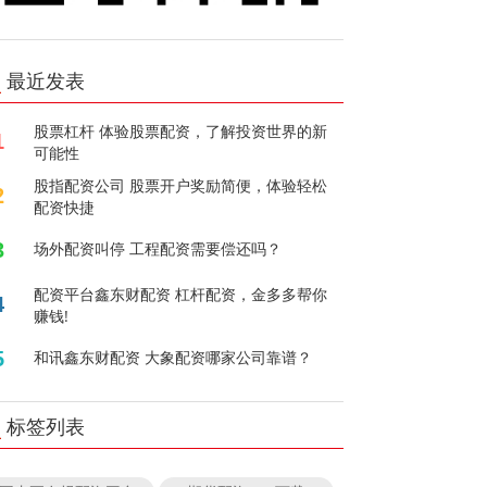
最近发表
股票杠杆 体验股票配资，了解投资世界的新
1
可能性
股指配资公司 股票开户奖励简便，体验轻松
2
配资快捷
3
场外配资叫停 工程配资需要偿还吗？
配资平台鑫东财配资 杠杆配资，金多多帮你
4
赚钱!
5
和讯鑫东财配资 大象配资哪家公司靠谱？
标签列表