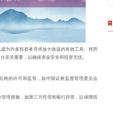
已成为许多投资者寻求放大收益的有效工具。然而
平台至关重要，以确保资金安全和投资无忧。
监管机构的许可和监管，如中国证券监督管理委员会
的资金管理措施，如第三方托管和银行存管，以保障投