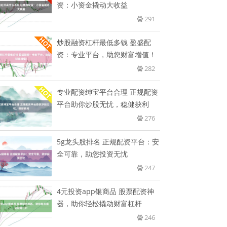
资：小资金撬动大收益
291
炒股融资杠杆最低多钱 盈盛配
资：专业平台，助您财富增值！
282
专业配资绅宝平台合理 正规配资
平台助你炒股无忧，稳健获利
276
5g龙头股排名 正规配资平台：安
全可靠，助您投资无忧
247
4元投资app银商品 股票配资神
器，助你轻松撬动财富杠杆
246