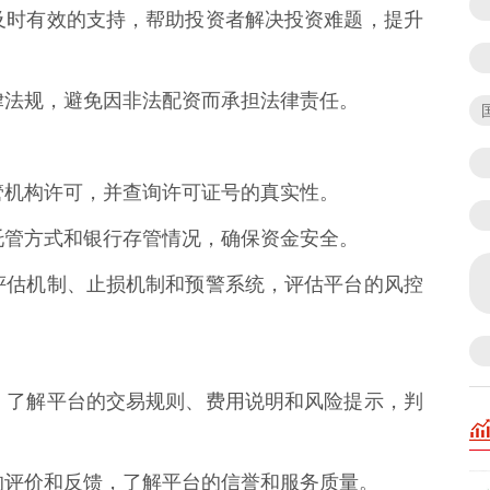
提供及时有效的支持，帮助投资者解决投资难题，提升
合法律法规，避免因非法配资而承担法律责任。
得监管机构许可，并查询许可证号的真实性。
资金托管方式和银行存管情况，确保资金安全。
风险评估机制、止损机制和预警系统，评估平台的风控
沟通，了解平台的交易规则、费用说明和风险提示，判
资者的评价和反馈，了解平台的信誉和服务质量。