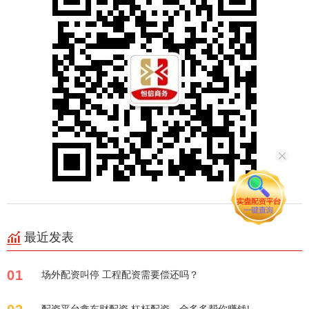
最近发表
01
场外配资叫停 工程配资需要偿还吗？
配资平台鑫东财配资 杠杆配资，金多多帮你赚钱!