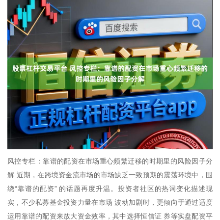
风控专栏：靠谱的配资在市场重心频繁迁移的时期里的风险因子分
解 近期，在跨境资金流市场的市场缺乏一致预期的震荡环境中，围
绕“靠谱的配资” 的话题再度升温。投资者社区的热词变化描述现
实，不少私募基金投资力量在市场 波动加剧时，更倾向于通过适度
运用靠谱的配资来放大资金效率，其中选择恒信证 券等实盘配资平