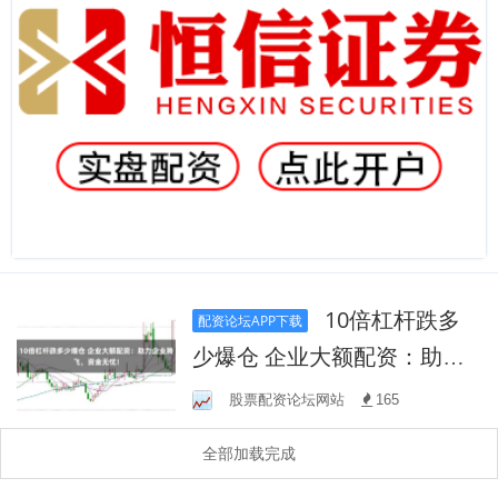
10倍杠杆跌多
配资论坛APP下载
少爆仓 企业大额配资：助力
企业腾飞，资金无忧！
股票配资论坛网站
165
全部加载完成