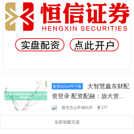
大智慧鑫东财配
配资论坛APP下载
资登录 配资配融：放大资
金，助您把握投资机遇！
股市怎么申请杠杆
177
全部加载完成