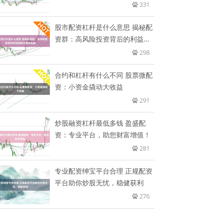
331
股市配资杠杆是什么意思 揭秘配
资群：高风险投资背后的利益链
与
298
合约和杠杆有什么不同 股票微配
资：小资金撬动大收益
291
炒股融资杠杆最低多钱 盈盛配
资：专业平台，助您财富增值！
281
专业配资绅宝平台合理 正规配资
平台助你炒股无忧，稳健获利
276