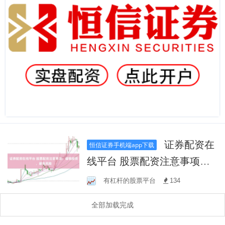
证券配资在
恒信证券手机端app下载
线平台 股票配资注意事项：
谨慎投资，避免风险
有杠杆的股票平台
134
全部加载完成