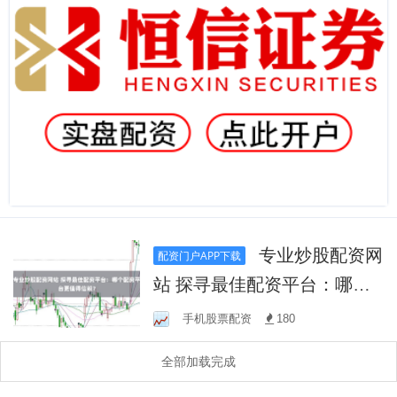
专业炒股配资网
配资门户APP下载
站 探寻最佳配资平台：哪个
配资平台更值得信赖？
手机股票配资
180
全部加载完成